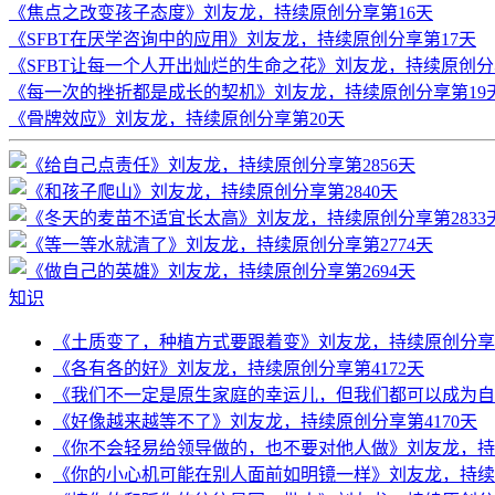
《焦点之改变孩子态度》刘友龙，持续原创分享第16天
《SFBT在厌学咨询中的应用》刘友龙，持续原创分享第17天
《SFBT让每一个人开出灿烂的生命之花》刘友龙，持续原创分
《每一次的挫折都是成长的契机》刘友龙，持续原创分享第19
《骨牌效应》刘友龙，持续原创分享第20天
知识
《土质变了，种植方式要跟着变》刘友龙，持续原创分享第
《各有各的好》刘友龙，持续原创分享第4172天
《我们不一定是原生家庭的幸运儿，但我们都可以成为自己
《好像越来越等不了》刘友龙，持续原创分享第4170天
《你不会轻易给领导做的，也不要对他人做》刘友龙，持续
《你的小心机可能在别人面前如明镜一样》刘友龙，持续原