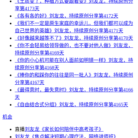
《土质变了，种植方式要跟着变》刘友龙，持续原创分
享第4173天
《各有各的好》刘友龙，持续原创分享第4172天
《我们不一定是原生家庭的幸运儿，但我们都可以成为
自己世界的英雄》刘友龙，持续原创分享第4171天
《好像越来越等不了》刘友龙，持续原创分享第4170天
《你不会轻易给领导做的，也不要对他人做》刘友龙，
持续原创分享第4169天
《你的小心机可能在别人面前如明镜一样》刘友龙，持
续原创分享第4168天
《捧你的和踩你的往往是同一批人》刘友龙，持续原创
分享第4167天
《最得意时，最失意时》刘友龙，持续原创分享第4166
天
《自由结合式分组》刘友龙，持续原创分享第4165天
机会
直播
刘友龙《家长如何陪伴中高考孩子》
刘友龙《焦点解决短期心理疗法，网络讲师班》