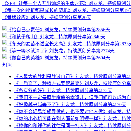
《SFBT让每一个人开出灿烂的生命之花》刘友龙，持续原创分
《每一次的挫折都是成长的契机》刘友龙，持续原创分享第19
《骨牌效应》刘友龙，持续原创分享第20天
知识
《人最大的胜利是胜过自己》刘友龙，持续原创分享第41
《土质变了，种植方式要跟着变》刘友龙，持续原创分享第
《各有各的好》刘友龙，持续原创分享第4172天
《我们不一定是原生家庭的幸运儿，但我们都可以成为自己
《好像越来越等不了》刘友龙，持续原创分享第4170天
《你不会轻易给领导做的，也不要对他人做》刘友龙，持续
《你的小心机可能在别人面前如明镜一样》刘友龙，持续原
《捧你的和踩你的往往是同一批人》刘友龙，持续原创分享