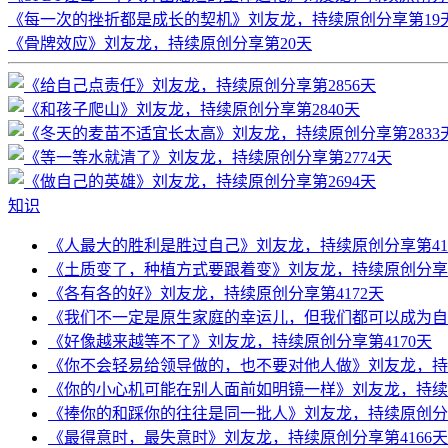
《每一次的挫折都是成长的契机》刘友龙，持续原创分享第19
《骨牌效应》刘友龙，持续原创分享第20天
知识
《人最大的胜利是胜过自己》刘友龙，持续原创分享第41
《土质变了，种植方式要跟着变》刘友龙，持续原创分享第
《各有各的好》刘友龙，持续原创分享第4172天
《我们不一定是原生家庭的幸运儿，但我们都可以成为自己
《好像越来越等不了》刘友龙，持续原创分享第4170天
《你不会轻易给领导做的，也不要对他人做》刘友龙，持续
《你的小心机可能在别人面前如明镜一样》刘友龙，持续原
《捧你的和踩你的往往是同一批人》刘友龙，持续原创分享
《最得意时，最失意时》刘友龙，持续原创分享第4166天