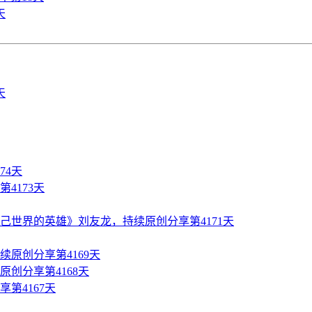
天
74天
4173天
世界的英雄》刘友龙，持续原创分享第4171天
原创分享第4169天
创分享第4168天
第4167天