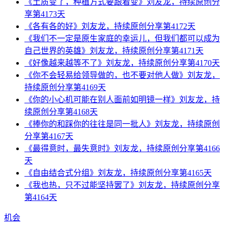
《土质变了，种植方式要跟着变》刘友龙，持续原创分
享第4173天
《各有各的好》刘友龙，持续原创分享第4172天
《我们不一定是原生家庭的幸运儿，但我们都可以成为
自己世界的英雄》刘友龙，持续原创分享第4171天
《好像越来越等不了》刘友龙，持续原创分享第4170天
《你不会轻易给领导做的，也不要对他人做》刘友龙，
持续原创分享第4169天
《你的小心机可能在别人面前如明镜一样》刘友龙，持
续原创分享第4168天
《捧你的和踩你的往往是同一批人》刘友龙，持续原创
分享第4167天
《最得意时，最失意时》刘友龙，持续原创分享第4166
天
《自由结合式分组》刘友龙，持续原创分享第4165天
《我也热，只不过能坚持罢了》刘友龙，持续原创分享
第4164天
机会