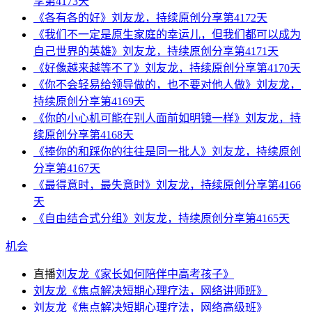
享第4173天
《各有各的好》刘友龙，持续原创分享第4172天
《我们不一定是原生家庭的幸运儿，但我们都可以成为
自己世界的英雄》刘友龙，持续原创分享第4171天
《好像越来越等不了》刘友龙，持续原创分享第4170天
《你不会轻易给领导做的，也不要对他人做》刘友龙，
持续原创分享第4169天
《你的小心机可能在别人面前如明镜一样》刘友龙，持
续原创分享第4168天
《捧你的和踩你的往往是同一批人》刘友龙，持续原创
分享第4167天
《最得意时，最失意时》刘友龙，持续原创分享第4166
天
《自由结合式分组》刘友龙，持续原创分享第4165天
机会
直播
刘友龙《家长如何陪伴中高考孩子》
刘友龙《焦点解决短期心理疗法，网络讲师班》
刘友龙《焦点解决短期心理疗法，网络高级班》