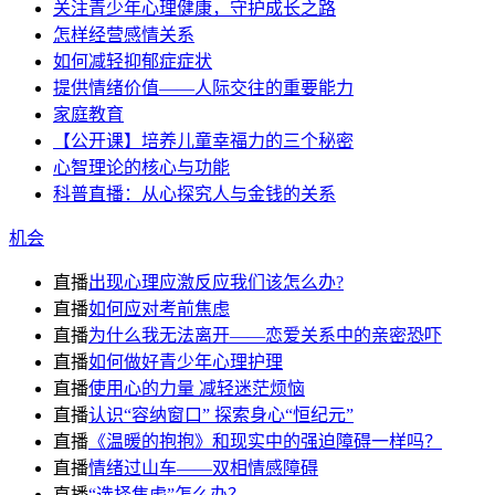
关注青少年心理健康，守护成长之路
怎样经营感情关系
如何减轻抑郁症症状
提供情绪价值——人际交往的重要能力
家庭教育
【公开课】培养儿童幸福力的三个秘密
心智理论的核心与功能
科普直播：从心探究人与金钱的关系
机会
直播
出现心理应激反应我们该怎么办?
直播
如何应对考前焦虑
直播
为什么我无法离开——恋爱关系中的亲密恐吓
直播
如何做好青少年心理护理
直播
使用心的力量 减轻迷茫烦恼
直播
认识“容纳窗口” 探索身心“恒纪元”
直播
《温暖的抱抱》和现实中的强迫障碍一样吗？
直播
情绪过山车——双相情感障碍
直播
“选择焦虑”怎么办？