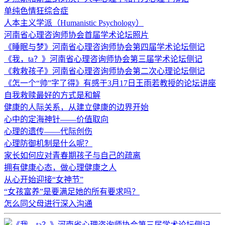
单纯色情狂综合症
人本主义学派（Humanistic Psychology）
河南省心理咨询师协会首届学术论坛照片
《睡眠与梦》河南省心理咨询师协会第四届学术论坛侧记
《我，ta？》河南省心理咨询师协会第三届学术论坛侧记
《救救孩子》河南省心理咨询师协会第二次心理论坛侧记
《怎一个“帅”字了得》有感于3月17日王雨若教授的论坛讲座
自我救赎最好的方式是和解
健康的人际关系，从建立健康的边界开始
心中的定海神针——价值取向
心理的遗传——代际创伤
心理防御机制是什么呢？
家长如何应对青春期孩子与自己的疏离
拥有健康心态，做心理健康之人
从心开始迎接“女神节”
“女孩富养”是要满足她的所有要求吗？
怎么同父母进行深入沟通