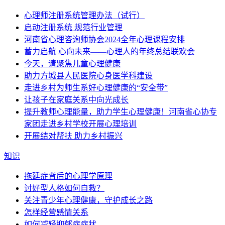
心理师注册系统管理办法（试行）
启动注册系统 规范行业管理
河南省心理咨询师协会2024全年心理课程安排
蓄力启航 心向未来——心理人的年终总结联欢会
今天，请聚焦儿童心理健康
助力方城县人民医院心身医学科建设
走进乡村为师生系好心理健康的“安全带”
让孩子在家庭关系中向光成长
提升教师心理能量，助力学生心理健康！河南省心协专
家团走进乡村学校开展心理培训
开展结对帮扶 助力乡村振兴
知识
拖延症背后的心理学原理
讨好型人格如何自救？
关注青少年心理健康，守护成长之路
怎样经营感情关系
如何减轻抑郁症症状