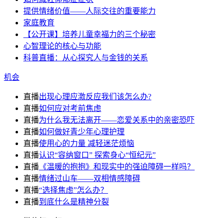
提供情绪价值——人际交往的重要能力
家庭教育
【公开课】培养儿童幸福力的三个秘密
心智理论的核心与功能
科普直播：从心探究人与金钱的关系
机会
直播
出现心理应激反应我们该怎么办?
直播
如何应对考前焦虑
直播
为什么我无法离开——恋爱关系中的亲密恐吓
直播
如何做好青少年心理护理
直播
使用心的力量 减轻迷茫烦恼
直播
认识“容纳窗口” 探索身心“恒纪元”
直播
《温暖的抱抱》和现实中的强迫障碍一样吗？
直播
情绪过山车——双相情感障碍
直播
“选择焦虑”怎么办？
直播
到底什么是精神分裂