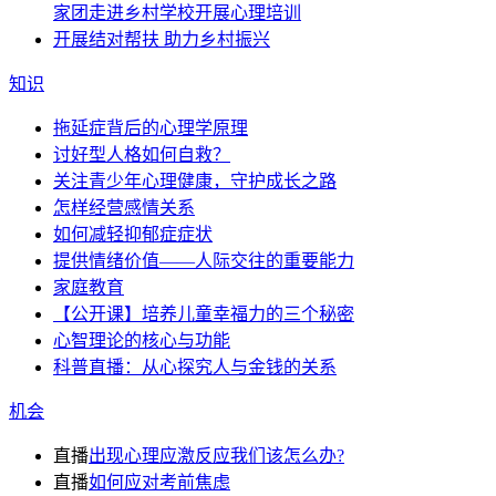
家团走进乡村学校开展心理培训
开展结对帮扶 助力乡村振兴
知识
拖延症背后的心理学原理
讨好型人格如何自救？
关注青少年心理健康，守护成长之路
怎样经营感情关系
如何减轻抑郁症症状
提供情绪价值——人际交往的重要能力
家庭教育
【公开课】培养儿童幸福力的三个秘密
心智理论的核心与功能
科普直播：从心探究人与金钱的关系
机会
直播
出现心理应激反应我们该怎么办?
直播
如何应对考前焦虑