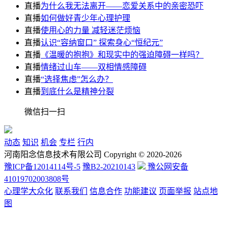
直播
为什么我无法离开——恋爱关系中的亲密恐吓
直播
如何做好青少年心理护理
直播
使用心的力量 减轻迷茫烦恼
直播
认识“容纳窗口” 探索身心“恒纪元”
直播
《温暖的抱抱》和现实中的强迫障碍一样吗？
直播
情绪过山车——双相情感障碍
直播
“选择焦虑”怎么办？
直播
到底什么是精神分裂
微信扫一扫
动态
知识
机会
专栏
行内
河南阳念信息技术有限公司 Copyright © 2020-2026
豫ICP备12014114号-5
豫B2-20210143
豫公网安备
41019702003808号
心理学大众化
联系我们
信息合作
功能建议
页面举报
站点地
图