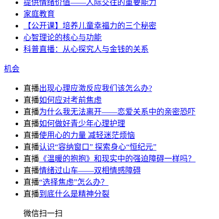
提供情绪价值——人际交往的重要能力
家庭教育
【公开课】培养儿童幸福力的三个秘密
心智理论的核心与功能
科普直播：从心探究人与金钱的关系
机会
直播
出现心理应激反应我们该怎么办?
直播
如何应对考前焦虑
直播
为什么我无法离开——恋爱关系中的亲密恐吓
直播
如何做好青少年心理护理
直播
使用心的力量 减轻迷茫烦恼
直播
认识“容纳窗口” 探索身心“恒纪元”
直播
《温暖的抱抱》和现实中的强迫障碍一样吗？
直播
情绪过山车——双相情感障碍
直播
“选择焦虑”怎么办？
直播
到底什么是精神分裂
微信扫一扫