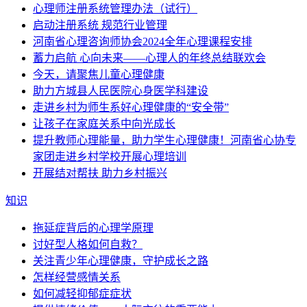
心理师注册系统管理办法（试行）
启动注册系统 规范行业管理
河南省心理咨询师协会2024全年心理课程安排
蓄力启航 心向未来——心理人的年终总结联欢会
今天，请聚焦儿童心理健康
助力方城县人民医院心身医学科建设
走进乡村为师生系好心理健康的“安全带”
让孩子在家庭关系中向光成长
提升教师心理能量，助力学生心理健康！河南省心协专
家团走进乡村学校开展心理培训
开展结对帮扶 助力乡村振兴
知识
拖延症背后的心理学原理
讨好型人格如何自救？
关注青少年心理健康，守护成长之路
怎样经营感情关系
如何减轻抑郁症症状