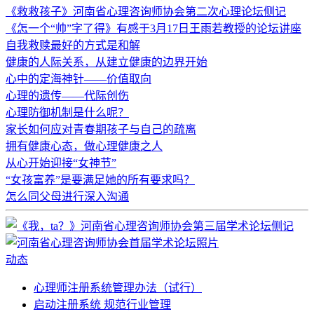
《救救孩子》河南省心理咨询师协会第二次心理论坛侧记
《怎一个“帅”字了得》有感于3月17日王雨若教授的论坛讲座
自我救赎最好的方式是和解
健康的人际关系，从建立健康的边界开始
心中的定海神针——价值取向
心理的遗传——代际创伤
心理防御机制是什么呢？
家长如何应对青春期孩子与自己的疏离
拥有健康心态，做心理健康之人
从心开始迎接“女神节”
“女孩富养”是要满足她的所有要求吗？
怎么同父母进行深入沟通
动态
心理师注册系统管理办法（试行）
启动注册系统 规范行业管理