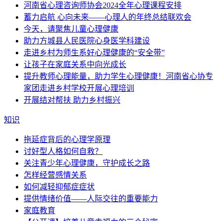
河南省心理咨询师协会2024全年心理课程安排
蓄力启航 心向未来——心理人的年终总结联欢会
今天，请聚焦儿童心理健康
助力方城县人民医院心身医学科建设
走进乡村为师生系好心理健康的“安全带”
让孩子在家庭关系中向光成长
提升教师心理能量，助力学生心理健康！河南省心协专
家团走进乡村学校开展心理培训
开展结对帮扶 助力乡村振兴
知识
拖延症背后的心理学原理
讨好型人格如何自救？
关注青少年心理健康，守护成长之路
怎样经营感情关系
如何减轻抑郁症症状
提供情绪价值——人际交往的重要能力
家庭教育