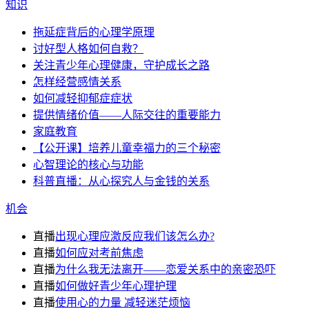
知识
拖延症背后的心理学原理
讨好型人格如何自救？
关注青少年心理健康，守护成长之路
怎样经营感情关系
如何减轻抑郁症症状
提供情绪价值——人际交往的重要能力
家庭教育
【公开课】培养儿童幸福力的三个秘密
心智理论的核心与功能
科普直播：从心探究人与金钱的关系
机会
直播
出现心理应激反应我们该怎么办?
直播
如何应对考前焦虑
直播
为什么我无法离开——恋爱关系中的亲密恐吓
直播
如何做好青少年心理护理
直播
使用心的力量 减轻迷茫烦恼