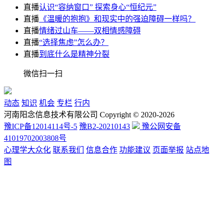
直播
认识“容纳窗口” 探索身心“恒纪元”
直播
《温暖的抱抱》和现实中的强迫障碍一样吗？
直播
情绪过山车——双相情感障碍
直播
“选择焦虑”怎么办？
直播
到底什么是精神分裂
微信扫一扫
动态
知识
机会
专栏
行内
河南阳念信息技术有限公司 Copyright © 2020-2026
豫ICP备12014114号-5
豫B2-20210143
豫公网安备
41019702003808号
心理学大众化
联系我们
信息合作
功能建议
页面举报
站点地
图