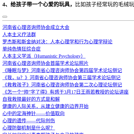
4、给孩子带一个心爱的玩具，
比如孩子经常玩的毛绒
河南省心理咨询师协会成立大会
人本主义疗法群
罗杰斯和斯金纳对决：人本心理学和行为心理学辩论
单纯色情狂综合症
人本主义学派（Humanistic Psychology）
河南省心理咨询师协会首届学术论坛照片
《睡眠与梦》河南省心理咨询师协会第四届学术论坛侧记
《我，ta？》河南省心理咨询师协会第三届学术论坛侧记
《救救孩子》河南省心理咨询师协会第二次心理论坛侧记
《怎一个“帅”字了得》有感于3月17日王雨若教授的论坛讲座
自我救赎最好的方式是和解
健康的人际关系，从建立健康的边界开始
心中的定海神针——价值取向
心理的遗传——代际创伤
心理防御机制是什么呢？