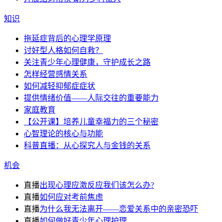
知识
拖延症背后的心理学原理
讨好型人格如何自救？
关注青少年心理健康，守护成长之路
怎样经营感情关系
如何减轻抑郁症症状
提供情绪价值——人际交往的重要能力
家庭教育
【公开课】培养儿童幸福力的三个秘密
心智理论的核心与功能
科普直播：从心探究人与金钱的关系
机会
直播
出现心理应激反应我们该怎么办?
直播
如何应对考前焦虑
直播
为什么我无法离开——恋爱关系中的亲密恐吓
直播
如何做好青少年心理护理