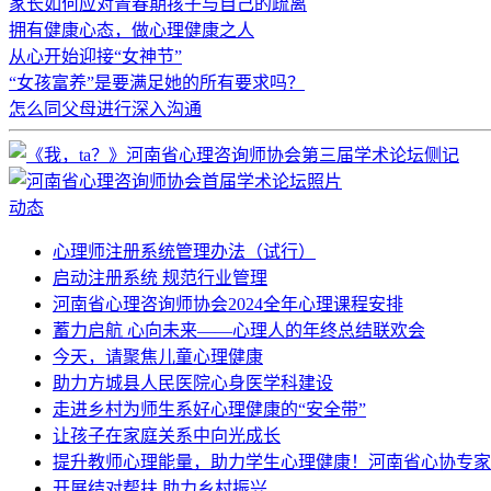
家长如何应对青春期孩子与自己的疏离
拥有健康心态，做心理健康之人
从心开始迎接“女神节”
“女孩富养”是要满足她的所有要求吗？
怎么同父母进行深入沟通
动态
心理师注册系统管理办法（试行）
启动注册系统 规范行业管理
河南省心理咨询师协会2024全年心理课程安排
蓄力启航 心向未来——心理人的年终总结联欢会
今天，请聚焦儿童心理健康
助力方城县人民医院心身医学科建设
走进乡村为师生系好心理健康的“安全带”
让孩子在家庭关系中向光成长
提升教师心理能量，助力学生心理健康！河南省心协专家
开展结对帮扶 助力乡村振兴