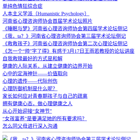
单纯色情狂综合症
人本主义学派（Humanistic Psychology）
河南省心理咨询师协会首届学术论坛照片
《睡眠与梦》河南省心理咨询师协会第四届学术论坛侧记
《我，ta？》河南省心理咨询师协会第三届学术论坛侧记
《救救孩子》河南省心理咨询师协会第二次心理论坛侧记
《怎一个“帅”字了得》有感于3月17日王雨若教授的论坛讲座
自我救赎最好的方式是和解
健康的人际关系，从建立健康的边界开始
心中的定海神针——价值取向
心理的遗传——代际创伤
心理防御机制是什么呢？
家长如何应对青春期孩子与自己的疏离
拥有健康心态，做心理健康之人
从心开始迎接“女神节”
“女孩富养”是要满足她的所有要求吗？
怎么同父母进行深入沟通