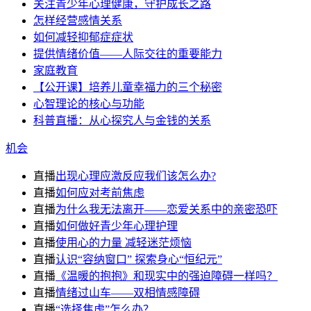
关注青少年心理健康，守护成长之路
怎样经营感情关系
如何减轻抑郁症症状
提供情绪价值——人际交往的重要能力
家庭教育
【公开课】培养儿童幸福力的三个秘密
心智理论的核心与功能
科普直播：从心探究人与金钱的关系
机会
直播
出现心理应激反应我们该怎么办?
直播
如何应对考前焦虑
直播
为什么我无法离开——恋爱关系中的亲密恐吓
直播
如何做好青少年心理护理
直播
使用心的力量 减轻迷茫烦恼
直播
认识“容纳窗口” 探索身心“恒纪元”
直播
《温暖的抱抱》和现实中的强迫障碍一样吗？
直播
情绪过山车——双相情感障碍
直播
“选择焦虑”怎么办？