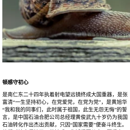
顿感守初心
是南仁东二十四年执着射电望远镜终成大国重器，是张
富清“一生坚持初心，在党爱党，在党为党”，是黄旭华
“我和我的同事们，此时属于祖国，此生无怨无悔”的誓
言，是中国石油合肥公司总经理黄俊武九十岁仍为我国
石油转化作出杰出贡献，只因“国家需要”便奋斗终生。