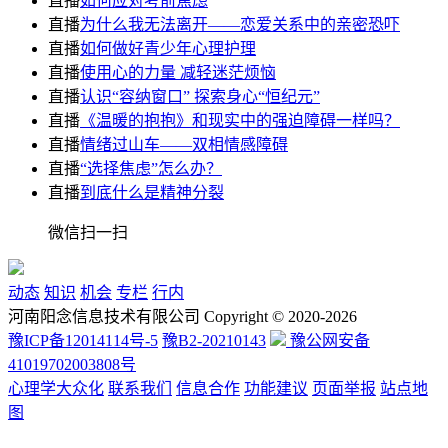
直播
如何应对考前焦虑
直播
为什么我无法离开——恋爱关系中的亲密恐吓
直播
如何做好青少年心理护理
直播
使用心的力量 减轻迷茫烦恼
直播
认识“容纳窗口” 探索身心“恒纪元”
直播
《温暖的抱抱》和现实中的强迫障碍一样吗？
直播
情绪过山车——双相情感障碍
直播
“选择焦虑”怎么办？
直播
到底什么是精神分裂
微信扫一扫
动态
知识
机会
专栏
行内
河南阳念信息技术有限公司 Copyright © 2020-2026
豫ICP备12014114号-5
豫B2-20210143
豫公网安备
41019702003808号
心理学大众化
联系我们
信息合作
功能建议
页面举报
站点地
图