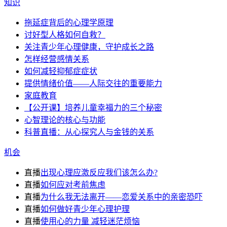
知识
拖延症背后的心理学原理
讨好型人格如何自救？
关注青少年心理健康，守护成长之路
怎样经营感情关系
如何减轻抑郁症症状
提供情绪价值——人际交往的重要能力
家庭教育
【公开课】培养儿童幸福力的三个秘密
心智理论的核心与功能
科普直播：从心探究人与金钱的关系
机会
直播
出现心理应激反应我们该怎么办?
直播
如何应对考前焦虑
直播
为什么我无法离开——恋爱关系中的亲密恐吓
直播
如何做好青少年心理护理
直播
使用心的力量 减轻迷茫烦恼