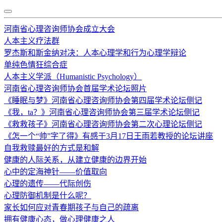
河南省心理咨询师协会成立大会
人本主义疗法群
罗杰斯和斯金纳对决：人本心理学和行为心理学辩论
单纯色情狂综合症
人本主义学派（Humanistic Psychology）
河南省心理咨询师协会首届学术论坛照片
《睡眠与梦》河南省心理咨询师协会第四届学术论坛侧记
《我，ta？》河南省心理咨询师协会第三届学术论坛侧记
《救救孩子》河南省心理咨询师协会第二次心理论坛侧记
《怎一个“帅”字了得》有感于3月17日王雨若教授的论坛讲座
自我救赎最好的方式是和解
健康的人际关系，从建立健康的边界开始
心中的定海神针——价值取向
心理的遗传——代际创伤
心理防御机制是什么呢？
家长如何应对青春期孩子与自己的疏离
拥有健康心态，做心理健康之人