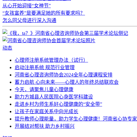
从心开始迎接“女神节”
“女孩富养”是要满足她的所有要求吗？
怎么同父母进行深入沟通
动态
心理师注册系统管理办法（试行）
启动注册系统 规范行业管理
河南省心理咨询师协会2024全年心理课程安排
蓄力启航 心向未来——心理人的年终总结联欢会
今天，请聚焦儿童心理健康
助力方城县人民医院心身医学科建设
走进乡村为师生系好心理健康的“安全带”
让孩子在家庭关系中向光成长
提升教师心理能量，助力学生心理健康！河南省心协专家
开展结对帮扶 助力乡村振兴