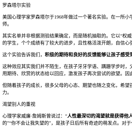
罗森塔尔实验
美国心理学家罗森塔尔于1968年做过一个著名实验。在一所
师。
其实名单并非根据测验结果确定，而是随机抽取的。它以“权威
的学生，个个成绩有了较大的进步，且性格活泼开朗，自信心强
这个实验告诉我们，
积极的期待和良好的反馈能够让孩子感受
这种效应其实我们并不陌生，在孩子牙牙学语、蹒跚学步时，
用期待、欣赏的状态给以回应，激发孩子再次尝试的欲望。因
但随着孩子的成长，很多父母的心态、期望也随之变化，希望
力。
渴望别人的重视
心理学家威廉·詹姆斯曾说过：“
人性最深切的渴望就是获得他
的”“你不会让我失望的”，是孩子日后所有奇迹的萌发点。对