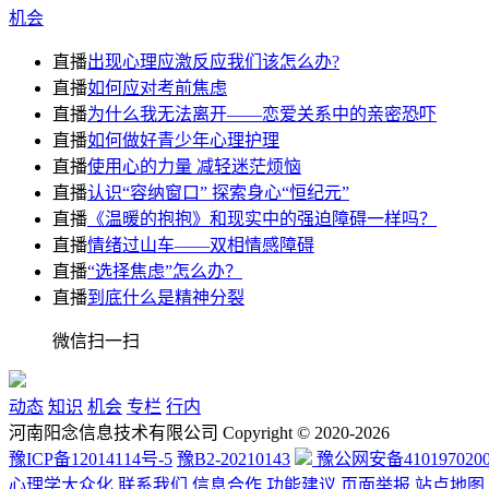
机会
直播
出现心理应激反应我们该怎么办?
直播
如何应对考前焦虑
直播
为什么我无法离开——恋爱关系中的亲密恐吓
直播
如何做好青少年心理护理
直播
使用心的力量 减轻迷茫烦恼
直播
认识“容纳窗口” 探索身心“恒纪元”
直播
《温暖的抱抱》和现实中的强迫障碍一样吗？
直播
情绪过山车——双相情感障碍
直播
“选择焦虑”怎么办？
直播
到底什么是精神分裂
微信扫一扫
动态
知识
机会
专栏
行内
河南阳念信息技术有限公司 Copyright © 2020-2026
豫ICP备12014114号-5
豫B2-20210143
豫公网安备4101970200
心理学大众化
联系我们
信息合作
功能建议
页面举报
站点地图