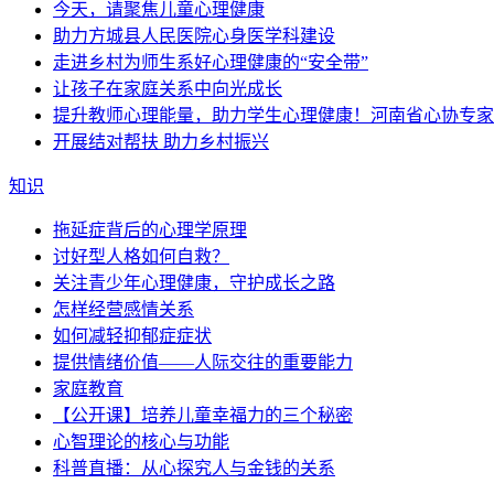
今天，请聚焦儿童心理健康
助力方城县人民医院心身医学科建设
走进乡村为师生系好心理健康的“安全带”
让孩子在家庭关系中向光成长
提升教师心理能量，助力学生心理健康！河南省心协专家
开展结对帮扶 助力乡村振兴
知识
拖延症背后的心理学原理
讨好型人格如何自救？
关注青少年心理健康，守护成长之路
怎样经营感情关系
如何减轻抑郁症症状
提供情绪价值——人际交往的重要能力
家庭教育
【公开课】培养儿童幸福力的三个秘密
心智理论的核心与功能
科普直播：从心探究人与金钱的关系