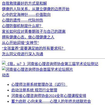
自我救赎最好的方式是和解
健康的人际关系，从建立健康的边界开始
心中的定海神针——价值取向
心理的遗传——代际创伤
心理防御机制是什么呢？
家长如何应对青春期孩子与自己的疏离
拥有健康心态，做心理健康之人
从心开始迎接“女神节”
“女孩富养”是要满足她的所有要求吗？
怎么同父母进行深入沟通
动态
心理师注册系统管理办法（试行）
启动注册系统 规范行业管理
河南省心理咨询师协会2024全年心理课程安排
蓄力启航 心向未来——心理人的年终总结联欢会